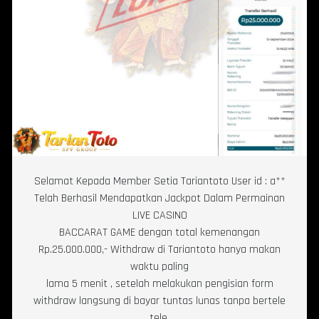
Selamat Kepada Member Setia Tariantoto User id : a**
Telah Berhasil Mendapatkan Jackpot Dalam Permainan
LIVE CASINO
BACCARAT GAME dengan total kemenangan
Rp.25.000.000,- Withdraw di Tariantoto hanya makan
waktu paling
lama 5 menit , setelah melakukan pengisian form
withdraw langsung di bayar tuntas lunas tanpa bertele
tele.