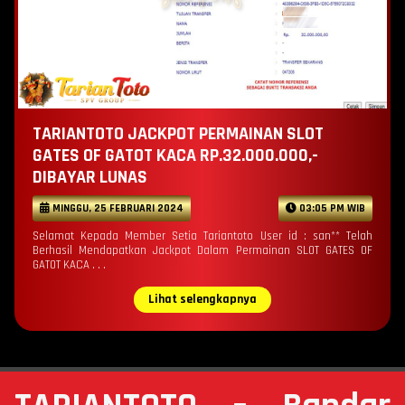
TARIANTOTO JACKPOT PERMAINAN SLOT
GATES OF GATOT KACA RP.32.000.000,-
DIBAYAR LUNAS
MINGGU, 25 FEBRUARI 2024
03:05 PM WIB
Selamat Kepada Member Setia Tariantoto User id : san** Telah
Berhasil Mendapatkan Jackpot Dalam Permainan SLOT GATES OF
GATOT KACA . . .
Lihat selengkapnya