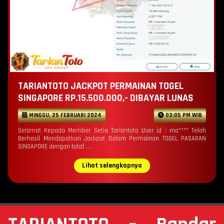
TARIANTOTO JACKPOT PERMAINAN TOGEL
SINGAPORE RP.15.500.000,- DIBAYAR LUNAS
MINGGU, 25 FEBRUARI 2024
03:05 PM WIB
Selamat Kepada Member Setia Tariantoto User id : ma**** Telah
Berhasil Mendapatkan Jackpot Dalam Permainan TOGEL PASARAN
SINGAPORE dengan total . . .
Lihat selengkapnya