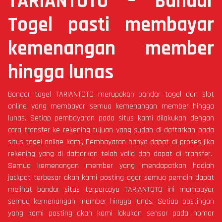
TARIANTOTO – Bandar
Togel pasti membayar
kemenangan member
hingga lunas
Bandar togel TARIANTOTO merupakan bandar togel dan slot
online yang membayar semua kemenangan member hingga
lunas. Setiap pembayaran pada situs kami dilakukan dengan
cara transfer ke rekening tujuan yang sudah di daftarkan pada
situs togel online kami, Pembayaran hanya dapat di proses jika
rekening yang di daftarkan telah valid dan dapat di transfer.
Semua kemenangan member yang mendapatkan hadiah
jackpot terbesar akan kami posting agar semua pemain dapat
melihat bandar situs terpercaya TARIANTOTO ini membayar
semua kemenangan member hingga lunas. Setiap postingan
yang kami posting akan kami lakukan sensor pada nomor