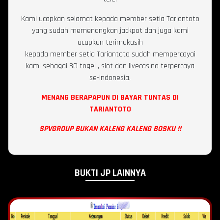
Kami ucapkan selamat kepada member setia Tariantoto
yang sudah memenangkan jackpot dan juga kami
ucapkan terimakasih
kepada member setia Tariantoto sudah mempercayai
kami sebagai BO togel , slot dan livecasino terpercaya
se-indonesia.
MENANG BERAPAPUN DI BAYAR TUNTAS DI
TARIANTOTO
SPVGROUP BUKAN KALENG KALENG BOSKU !!
BUKTI JP LAINNYA