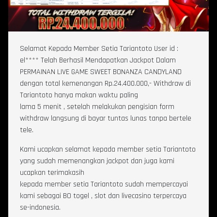
Selamat Kepada Member Setia Tariantoto User id :
el**** Telah Berhasil Mendapatkan Jackpot Dalam
PERMAINAN LIVE GAME SWEET BONANZA CANDYLAND
dengan total kemenangan Rp.24.400.000,- Withdraw di
Tariantoto hanya makan waktu paling
lama 5 menit , setelah melakukan pengisian form
withdraw langsung di bayar tuntas lunas tanpa bertele
tele.
Kami ucapkan selamat kepada member setia Tariantoto
yang sudah memenangkan jackpot dan juga kami
ucapkan terimakasih
kepada member setia Tariantoto sudah mempercayai
kami sebagai BO togel , slot dan livecasino terpercaya
se-indonesia.