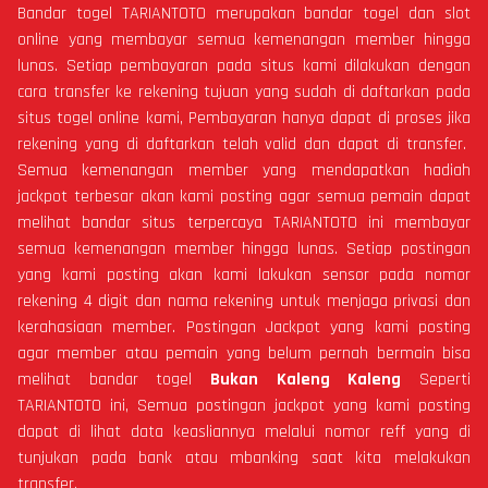
Bandar togel TARIANTOTO merupakan bandar togel dan slot
online yang membayar semua kemenangan member hingga
lunas. Setiap pembayaran pada situs kami dilakukan dengan
cara transfer ke rekening tujuan yang sudah di daftarkan pada
situs togel online kami, Pembayaran hanya dapat di proses jika
rekening yang di daftarkan telah valid dan dapat di transfer.
Semua kemenangan member yang mendapatkan hadiah
jackpot terbesar akan kami posting agar semua pemain dapat
melihat bandar situs terpercaya TARIANTOTO ini membayar
semua kemenangan member hingga lunas. Setiap postingan
yang kami posting akan kami lakukan sensor pada nomor
rekening 4 digit dan nama rekening untuk menjaga privasi dan
kerahasiaan member. Postingan Jackpot yang kami posting
agar member atau pemain yang belum pernah bermain bisa
melihat bandar togel
Bukan Kaleng Kaleng
Seperti
TARIANTOTO ini, Semua postingan jackpot yang kami posting
dapat di lihat data keasliannya melalui nomor reff yang di
tunjukan pada bank atau mbanking saat kita melakukan
transfer.