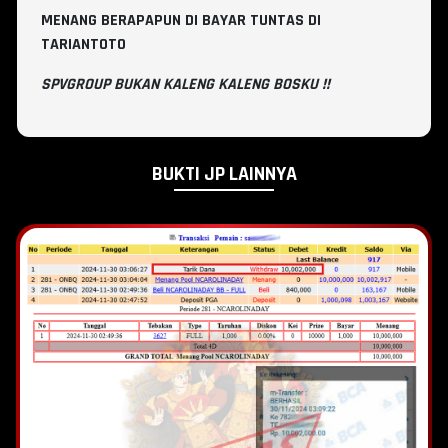
MENANG BERAPAPUN DI BAYAR TUNTAS DI
TARIANTOTO
SPVGROUP BUKAN KALENG KALENG BOSKU !!
BUKTI JP LAINNYA