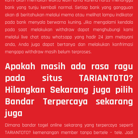
kami akan memakan waktu lebih lama karena harus menunggu
bank yang tunju kembali normal. Setiap bank yang gangguan
akan di beritahukan melalui memo atau melihat lampu indikator
pada bank menyala berwarna kuning. Jika mengalami kendala
pada saat melakukan withdraw dapat menghubungi kami
melalui live chat atau whatsapp yang hadir 24 jam melayani
anda, Anda juga dapat bertanya dan melakukan konfrimasi
mengapa withdraw masih belum terproses.
Apakah masih ada rasa ragu
pada situs TARIANTOTO?
Hilangkan Sekarang juga pilih
Bandar Terpercaya sekarang
juga
Dimana bandar togel online sekarang yang terpercaya seperti
TARIANTOTO? kemenangan member tanpa bertele – tele. Jadi