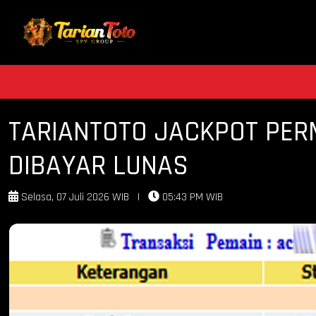
TARIANTOTO JACKPOT PERM
DIBAYAR LUNAS
Selasa, 07 Juli 2026 WIB
|
05:43 PM WIB