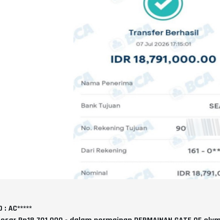
: AC*****