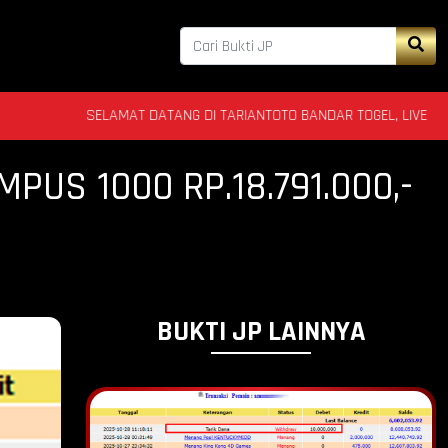
SELAMAT DATANG DI TARIANTOTO BANDAR TOGEL, LIVE CASINO & 
US 1000 RP.18.791.000,-
BUKTI JP LAINNYA