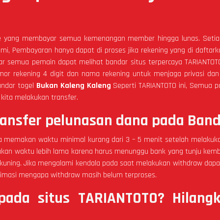
ne yang membayar semua kemenangan member hingga lunas. Setiap
 kami, Pembayaran hanya dapat di proses jika rekening yang di daft
gar semua pemain dapat melihat bandar situs terpercaya TARIANT
or rekening 4 digit dan nama rekening untuk menjaga privasi da
andar togel
Bukan Kaleng Kaleng
Seperti TARIANTOTO ini, Semua po
kita melakukan transfer.
transfer pelunasan dana pada Ban
 memakan waktu minimal kurang dari 3 – 5 menit setelah melakukan 
an waktu lebih lama karena harus menunggu bank yang tunju kembal
uning. Jika mengalami kendala pada saat melakukan withdraw dapat
rimasi mengapa withdraw masih belum terproses.
ada situs TARIANTOTO? Hilangk