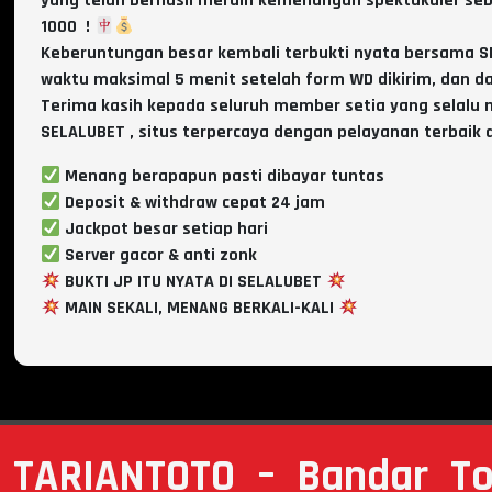
yang telah berhasil meraih kemenangan spektakuler se
1000 !
Keberuntungan besar kembali terbukti nyata bersama 
waktu maksimal 5 menit setelah form WD dikirim, dan d
Terima kasih kepada seluruh member setia yang selalu m
SELALUBET , situs terpercaya dengan pelayanan terbaik
Menang berapapun pasti dibayar tuntas
Deposit & withdraw cepat 24 jam
Jackpot besar setiap hari
Server gacor & anti zonk
BUKTI JP ITU NYATA DI SELALUBET
MAIN SEKALI, MENANG BERKALI-KALI
TARIANTOTO – Bandar T