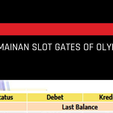
AINAN SLOT GATES OF OLYMP