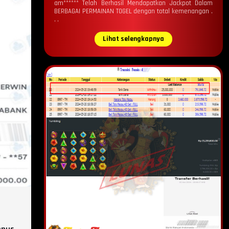
am****** Telah Berhasil Mendapatkan Jackpot Dalam
BERBAGAI PERMAINAN TOGEL dengan total kemenangan .
. .
Lihat selengkapnya