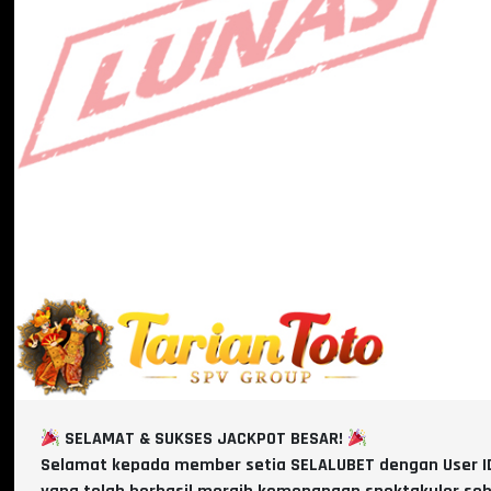
SELAMAT & SUKSES JACKPOT BESAR!
Selamat kepada member setia SELALUBET dengan User ID 