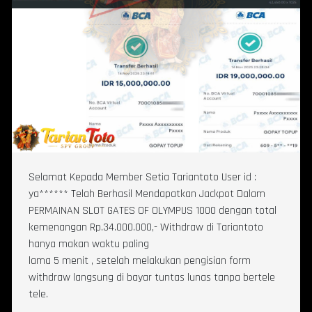
Selamat Kepada Member Setia Tariantoto User id :
ya****** Telah Berhasil Mendapatkan Jackpot Dalam
PERMAINAN SLOT GATES OF OLYMPUS 1000 dengan total
kemenangan Rp.34.000.000,- Withdraw di Tariantoto
hanya makan waktu paling
lama 5 menit , setelah melakukan pengisian form
withdraw langsung di bayar tuntas lunas tanpa bertele
tele.