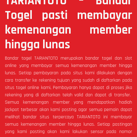
TARIANTOTO – Bandar
Togel pasti membayar
kemenangan member
hingga lunas
Bandar togel TARIANTOTO merupakan bandar togel dan slot
online yang membayar semua kemenangan member hingga
lunas. Setiap pembayaran pada situs kami dilakukan dengan
cara transfer ke rekening tujuan yang sudah di daftarkan pada
situs togel online kami, Pembayaran hanya dapat di proses jika
rekening yang di daftarkan telah valid dan dapat di transfer.
Semua kemenangan member yang mendapatkan hadiah
jackpot terbesar akan kami posting agar semua pemain dapat
melihat bandar situs terpercaya TARIANTOTO ini membayar
semua kemenangan member hingga lunas. Setiap postingan
yang kami posting akan kami lakukan sensor pada nomor