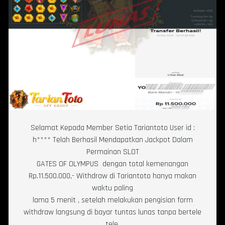
Selamat Kepada Member Setia Tariantoto User id :
h**** Telah Berhasil Mendapatkan Jackpot Dalam
Permainan SLOT
GATES OF OLYMPUS dengan total kemenangan
Rp.11.500.000,- Withdraw di Tariantoto hanya makan
waktu paling
lama 5 menit , setelah melakukan pengisian form
withdraw langsung di bayar tuntas lunas tanpa bertele
tele.