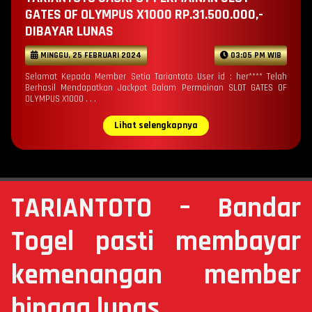
GATES OF OLYMPUS X1000 RP.31.500.000,-
DIBAYAR LUNAS
MINGGU, 25 FEBRUARI 2024
03:05 PM WIB
Selamat Kepada Member Setia Tariantoto User id : her**** Telah
Berhasil Mendapatkan Jackpot Dalam Permainan SLOT GATES OF
OLYMPUS X1000 . . .
Lihat selengkapnya
TARIANTOTO – Bandar
Togel pasti membayar
kemenangan member
hingga lunas