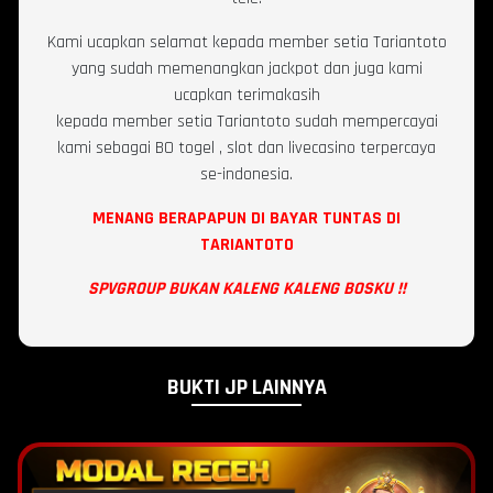
Kami ucapkan selamat kepada member setia Tariantoto
yang sudah memenangkan jackpot dan juga kami
ucapkan terimakasih
kepada member setia Tariantoto sudah mempercayai
kami sebagai BO togel , slot dan livecasino terpercaya
se-indonesia.
MENANG BERAPAPUN DI BAYAR TUNTAS DI
TARIANTOTO
SPVGROUP BUKAN KALENG KALENG BOSKU !!
BUKTI JP LAINNYA