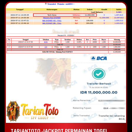
TARIANTOTO JACKPOT PERMAINAN TOGEL