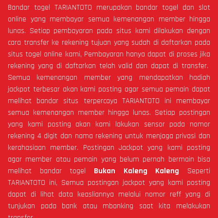
Bandar togel TARIANTOTO merupakan bandar togel dan slot
online yang membayar semua kemenangan member hingga
lunas. Setiap pembayaran pada situs kami dilakukan dengan
cara transfer ke rekening tujuan yang sudah di daftarkan pada
situs togel online kami, Pembayaran hanya dapat di proses jika
rekening yang di daftarkan telah valid dan dapat di transfer.
Semua kemenangan member yang mendapatkan hadiah
jackpot terbesar akan kami posting agar semua pemain dapat
melihat bandar situs terpercaya TARIANTOTO ini membayar
semua kemenangan member hingga lunas. Setiap postingan
yang kami posting akan kami lakukan sensor pada nomor
rekening 4 digit dan nama rekening untuk menjaga privasi dan
kerahasiaan member. Postingan Jackpot yang kami posting
agar member atau pemain yang belum pernah bermain bisa
melihat bandar togel
Bukan Kaleng Kaleng
Seperti
TARIANTOTO ini, Semua postingan jackpot yang kami posting
dapat di lihat data keasliannya melalui nomor reff yang di
tunjukan pada bank atau mbanking saat kita melakukan
transfer.