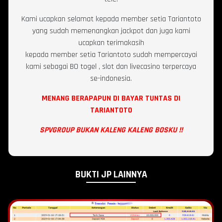
Kami ucapkan selamat kepada member setia Tariantoto
yang sudah memenangkan jackpot dan juga kami
ucapkan terimakasih
kepada member setia Tariantoto sudah mempercayai
kami sebagai BO togel , slot dan livecasino terpercaya
se-indonesia.
MENANG BERAPAPUN DI BAYAR TUNTAS DI
TARIANTOTO
SPVGROUP BUKAN KALENG KALENG BOSKU !!
BUKTI JP LAINNYA