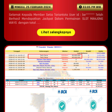
MINGGU, 25 FEBRUARI 2024
03:05 PM WIB
Selamat Kepada Member Setia Tariantoto User id : be******* Telah
Berhasil Mendapatkan Jackpot Dalam Permainan SLOT MAHJONG
WAYS dengan total . . .
Lihat selengkapnya