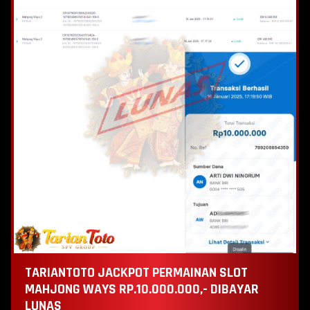
TARIANTOTO JACKPOT PERMAINAN SLOT
MAHJONG WAYS RP.10.000.000,- DIBAYAR
LUNAS