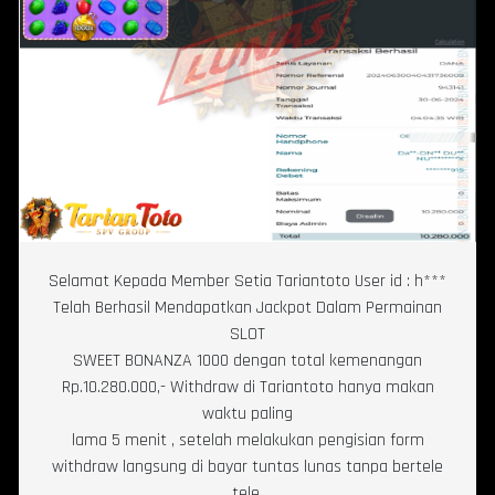
Selamat Kepada Member Setia Tariantoto User id : h***
Telah Berhasil Mendapatkan Jackpot Dalam Permainan
SLOT
SWEET BONANZA 1000 dengan total kemenangan
Rp.10.280.000,- Withdraw di Tariantoto hanya makan
waktu paling
lama 5 menit , setelah melakukan pengisian form
withdraw langsung di bayar tuntas lunas tanpa bertele
tele.