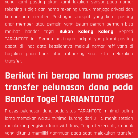
yang kami posting akan kami lakukan sensor pada nomor
rekening 4 digit dan nama rekening untuk menjaga privasi dan
kerahasiaan member. Postingan Jackpot yang kami posting
agar member atau pemain yang belum pernah bermain bisa
melihat bandar togel
Bukan Kaleng Kaleng
Seperti
TARIANTOTO ini, Semua postingan jackpot yang kami posting
dapat di lihat data keasliannya melalui nomor reff yang di
tunjukan pada bank atau mbanking saat kita melakukan
transfer.
Berikut ini berapa lama proses
transfer pelunasan dana pada
Bandar Togel TARIANTOTO?
Proses pelunasan dana pada situs TARIANTOTO minimal paling
lama memakan waktu minimal kurang dari 3 – 5 menit setelah
melakukan pengisian from withdraw, Tanpa terkecuali jika bank
yang ditunju memiliki gangguan pada saat melakukan transfer