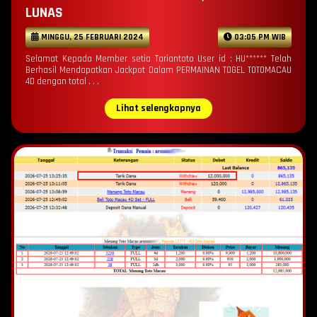
LUNAS
MINGGU, 25 FEBRUARI 2024
03:05 PM WIB
Selamat Kepada Member setia Tariantoto User id : HU****** Telah
Berhasil Mendapatkan Jackpot Dalam PERMAINAN TOGEL TOTOMACAU
4D dengan total . . .
Lihat selengkapnya