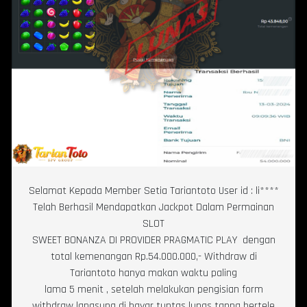
Selamat Kepada Member Setia Tariantoto User id : li****
Telah Berhasil Mendapatkan Jackpot Dalam Permainan
SLOT
SWEET BONANZA DI PROVIDER PRAGMATIC PLAY dengan
total kemenangan Rp.54.000.000,- Withdraw di
Tariantoto hanya makan waktu paling
lama 5 menit , setelah melakukan pengisian form
withdraw langsung di bayar tuntas lunas tanpa bertele