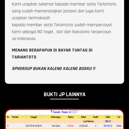
Kami ucapkan selamat kepada member setia Tariantoto
yang sudah memenangkan jackpot dan juga kami
ucapkan terimakasih
kepada member setia Tariantoto sudah mempercayai
kami sebagai BO togel , slot dan livecasino terpercaya
se-indonesia.
MENANG BERAPAPUN DI BAYAR TUNTAS DI
TARIANTOTO
SPVGROUP BUKAN KALENG KALENG BOSKU !!
BUKTI JP LAINNYA