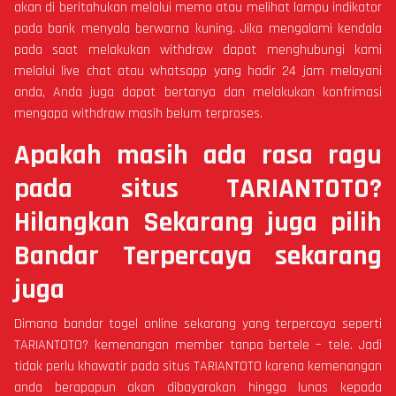
akan di beritahukan melalui memo atau melihat lampu indikator
pada bank menyala berwarna kuning. Jika mengalami kendala
pada saat melakukan withdraw dapat menghubungi kami
melalui live chat atau whatsapp yang hadir 24 jam melayani
anda, Anda juga dapat bertanya dan melakukan konfrimasi
mengapa withdraw masih belum terproses.
Apakah masih ada rasa ragu
pada situs TARIANTOTO?
Hilangkan Sekarang juga pilih
Bandar Terpercaya sekarang
juga
Dimana bandar togel online sekarang yang terpercaya seperti
TARIANTOTO? kemenangan member tanpa bertele – tele. Jadi
tidak perlu khawatir pada situs TARIANTOTO karena kemenangan
anda berapapun akan dibayarakan hingga lunas kepada