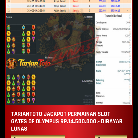
TARIANTOTO JACKPOT PERMAINAN SLOT
GATES OF OLYMPUS RP.14.500.000,- DIBAYAR
LUNAS