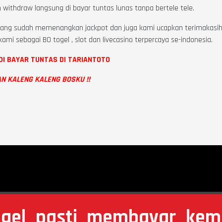
 withdraw langsung di bayar tuntas lunas tanpa bertele tele.
yang sudah memenangkan jackpot dan juga kami ucapkan terimakasi
i sebagai BO togel , slot dan livecasino terpercaya se-indonesia.
I BAYAR TUNTAS DI TARIANTOTO
N KALENG KALENG BOSKU !!
ogel pasti membayar ke