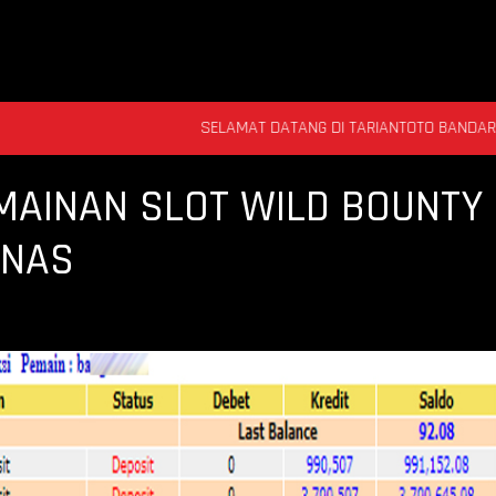
SELAMAT DATANG DI TARIANTOTO BANDAR TOGEL, L
RMAINAN SLOT WILD BOUNT
UNAS