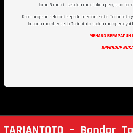
lama 5 menit , setelah melakukan pengisian form
Kami ucapkan selamat kepada member setia Tariantoto 
kepada member setia Tariantoto sudah mempercayai kam
MENANG BERAPAPUN D
SPVGROUP BUKA
TARIANTOTO – Bandar T