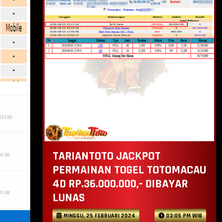
TARIANTOTO JACKPOT
PERMAINAN TOGEL TOTOMACAU
4D RP.36.000.000,- DIBAYAR
LUNAS
MINGGU, 25 FEBRUARI 2024
03:05 PM WIB