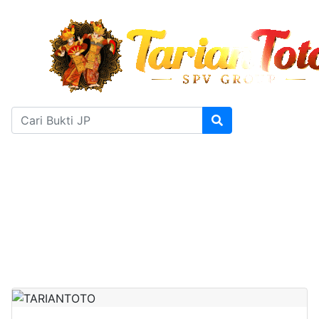
SELAMAT DATANG DI TARIANTOTO BANDAR TOGE
TARIANTOTO JACKPOT PERMAINAN
STARLIGHT PRINCESS 1000
RP.18.000.000,- DIBAYAR LUNAS
Senin, 10 Juni 2024 WIB
|
08:01 PM WIB