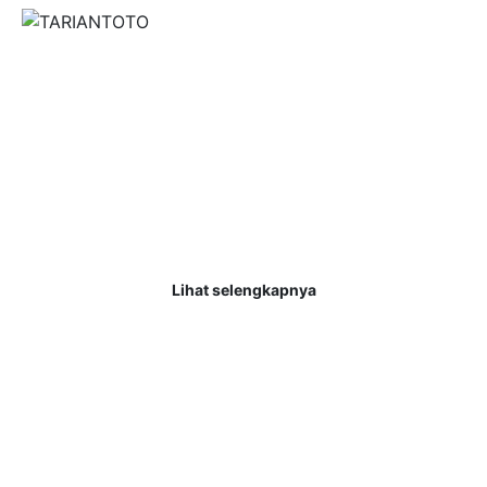
TARIANTOTO JACKPOT PERMAINAN
BACCARAT LIVE CASINO GAME
RP.25.000.000,- DIBAYAR LUNAS
MINGGU, 25 FEBRUARI 2024
03:05 PM WIB
Selamat Kepada Member Setia Tariantoto User id : a** Telah
Berhasil Mendapatkan Jackpot Dalam Permainan LIVE
CASINO BACCARAT GAME dengan . . .
Lihat selengkapnya
TARIANTOTO –
Bandar Togel pasti