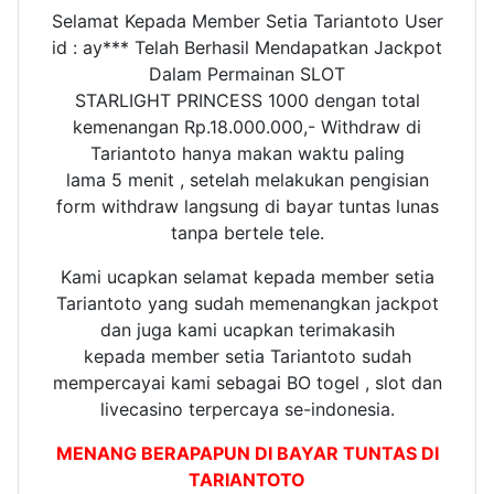
Selamat Kepada Member Setia Tariantoto User
id : ay*** Telah Berhasil Mendapatkan Jackpot
Dalam Permainan SLOT
STARLIGHT PRINCESS 1000 dengan total
kemenangan Rp.18.000.000,- Withdraw di
Tariantoto hanya makan waktu paling
lama 5 menit , setelah melakukan pengisian
form withdraw langsung di bayar tuntas lunas
tanpa bertele tele.
Kami ucapkan selamat kepada member setia
Tariantoto yang sudah memenangkan jackpot
dan juga kami ucapkan terimakasih
kepada member setia Tariantoto sudah
mempercayai kami sebagai BO togel , slot dan
livecasino terpercaya se-indonesia.
MENANG BERAPAPUN DI BAYAR TUNTAS DI
TARIANTOTO