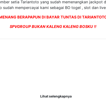
ber setia Tariantoto yang sudah memenangkan jackpot d
 sudah mempercayai kami sebagai BO togel , slot dan live
MENANG BERAPAPUN DI BAYAR TUNTAS DI TARIANTOT
SPVGROUP BUKAN KALENG KALENG BOSKU !!
BUKTI JP LAINNYA
RMAINAN SLOT GATES OF OLYMPUS R
 : hi** Telah Berhasil Mendapatkan Jackpot Dalam Permainan SLOT GATE
Lihat selengkapnya