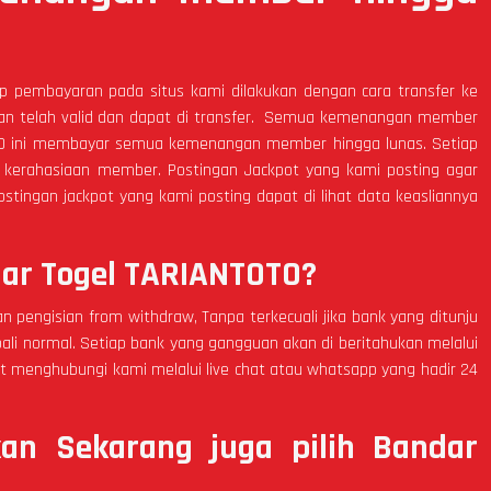
 pembayaran pada situs kami dilakukan dengan cara transfer ke
arkan telah valid dan dapat di transfer. Semua kemenangan member
OTO ini membayar semua kemenangan member hingga lunas. Setiap
n kerahasiaan member. Postingan Jackpot yang kami posting agar
stingan jackpot yang kami posting dapat di lihat data keasliannya
dar Togel TARIANTOTO?
pengisian from withdraw, Tanpa terkecuali jika bank yang ditunju
i normal. Setiap bank yang gangguan akan di beritahukan melalui
 menghubungi kami melalui live chat atau whatsapp yang hadir 24
an Sekarang juga pilih Bandar