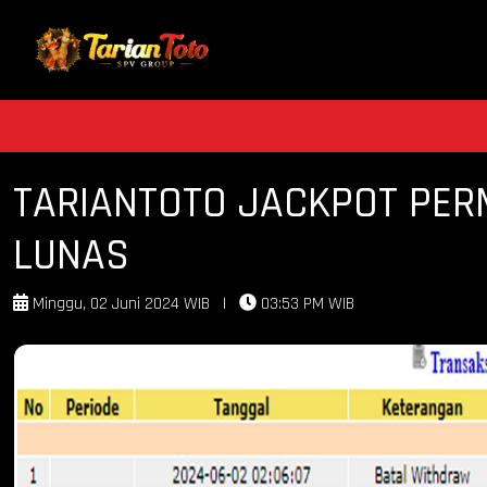
TARIANTOTO JACKPOT PERM
LUNAS
Minggu, 02 Juni 2024 WIB
|
03:53 PM WIB