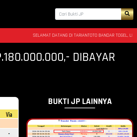
SELAMAT DATANG DI TARIANTOTO BANDAR TOGEL, LIVE CASINO 
80.000.000,- DIBAYAR
BUKTI JP LAINNYA