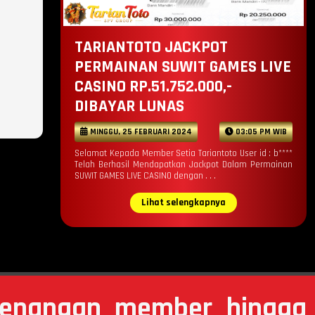
h
TARIANTOTO JACKPOT
PERMAINAN SUWIT GAMES LIVE
CASINO RP.51.752.000,-
DIBAYAR LUNAS
MINGGU, 25 FEBRUARI 2024
03:05 PM WIB
Selamat Kepada Member Setia Tariantoto User id : b****
Telah Berhasil Mendapatkan Jackpot Dalam Permainan
SUWIT GAMES LIVE CASINO dengan . . .
Lihat selengkapnya
menangan member hingga