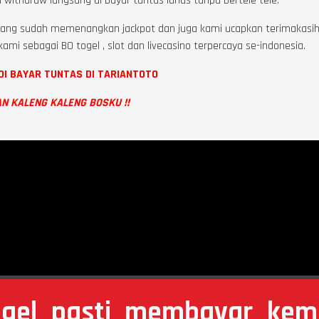
 withdraw langsung di bayar tuntas lunas tanpa bertele tele.
yang sudah memenangkan jackpot dan juga kami ucapkan terimakasi
i sebagai BO togel , slot dan livecasino terpercaya se-indonesia.
I BAYAR TUNTAS DI TARIANTOTO
N KALENG KALENG BOSKU !!
ogel pasti membayar ke