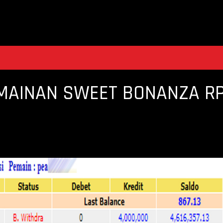
AINAN SWEET BONANZA RP.1