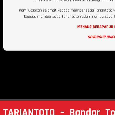
lama 5 menit , setelah melakukan pengisian form
Kami ucapkan selamat kepada member setia Tariantoto 
kepada member setia Tariantoto sudah mempercayai kam
MENANG BERAPAPUN D
SPVGROUP BUKA
TARIANTOTO – Bandar T