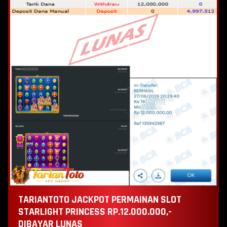
TARIANTOTO JACKPOT PERMAINAN SLOT
STARLIGHT PRINCESS RP.12.000.000,-
DIBAYAR LUNAS