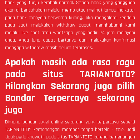
bank yang tunju kembali normal. Setiap bank yang gangguan
akan di beritahukan melalui memo atau melihat lampu indikator
pada bank menyala berwarna kuning. Jika mengalami kendala
pada saat melakukan withdraw dapat menghubungi kami
melalui live chat atau whatsapp yang hadir 24 jam melayani
anda, Anda juga dapat bertanya dan melakukan konfrimasi
mengapa withdraw masih belum terproses.
Apakah masih ada rasa ragu
pada situs TARIANTOTO?
Hilangkan Sekarang juga pilih
Bandar Terpercaya sekarang
juga
Dimana bandar togel online sekarang yang terpercaya seperti
TARIANTOTO? kemenangan member tanpa bertele – tele. Jadi
tidak perlu khawatir pada situs TARIANTOTO karena kemenangan