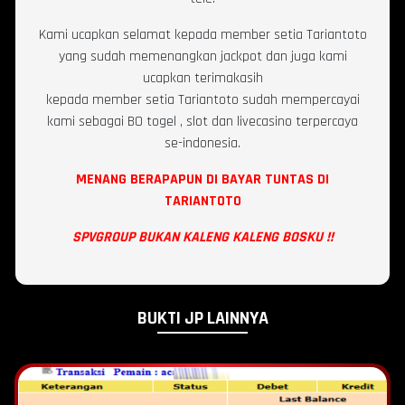
Kami ucapkan selamat kepada member setia Tariantoto
yang sudah memenangkan jackpot dan juga kami
ucapkan terimakasih
kepada member setia Tariantoto sudah mempercayai
kami sebagai BO togel , slot dan livecasino terpercaya
se-indonesia.
MENANG BERAPAPUN DI BAYAR TUNTAS DI
TARIANTOTO
SPVGROUP BUKAN KALENG KALENG BOSKU !!
BUKTI JP LAINNYA