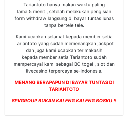
Tariantoto hanya makan waktu paling
lama 5 menit , setelah melakukan pengisian
form withdraw langsung di bayar tuntas lunas
tanpa bertele tele.
Kami ucapkan selamat kepada member setia
Tariantoto yang sudah memenangkan jackpot
dan juga kami ucapkan terimakasih
kepada member setia Tariantoto sudah
mempercayai kami sebagai BO togel , slot dan
livecasino terpercaya se-indonesia.
MENANG BERAPAPUN DI BAYAR TUNTAS DI
TARIANTOTO
SPVGROUP BUKAN KALENG KALENG BOSKU !!
BUKTI JP LAINNYA