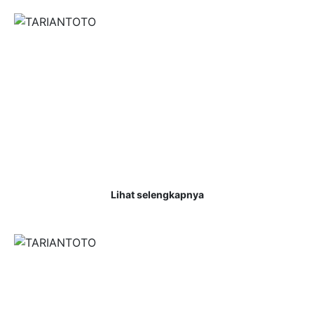
TARIANTOTO JACKPOT PERMAINAN
SPACEMAN RP.13.616.232,- DIBAYAR
LUNAS
MINGGU, 25 FEBRUARI 2024
03:05 PM WIB
Selamat Kepada Member Setia Tariantoto User id :ya*****
Telah Berhasil Mendapatkan Jackpot Dalam Permainan SLOT
LUCKY NEKO PGSOFT dengan total . . .
Lihat selengkapnya
TARIANTOTO JACKPOT PERMAINAN
TOGEL TOTOMACAU 4D
RP.10.185.000,- DIBAYAR LUNAS