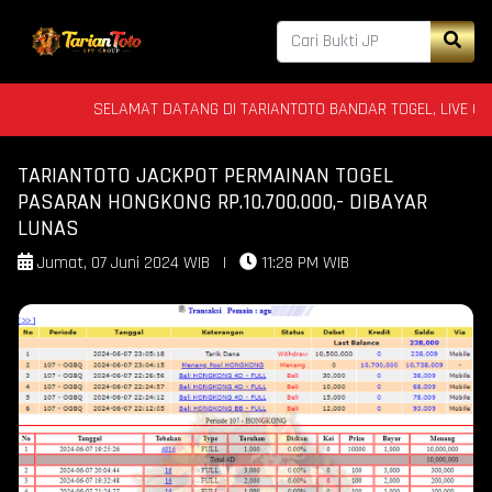
SELAMAT DATANG DI TARIANTOTO BANDAR TOGEL, LIVE CASINO
TARIANTOTO JACKPOT PERMAINAN TOGEL
PASARAN HONGKONG RP.10.700.000,- DIBAYAR
LUNAS
Jumat, 07 Juni 2024 WIB
|
11:28 PM WIB