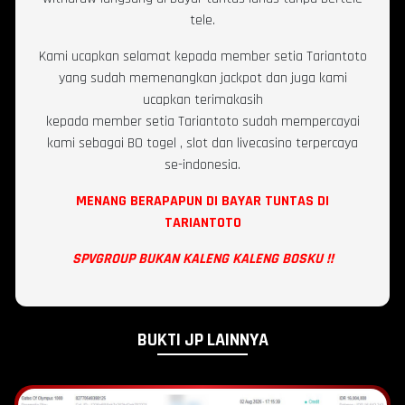
tele.
Kami ucapkan selamat kepada member setia Tariantoto
yang sudah memenangkan jackpot dan juga kami
ucapkan terimakasih
kepada member setia Tariantoto sudah mempercayai
kami sebagai BO togel , slot dan livecasino terpercaya
se-indonesia.
MENANG BERAPAPUN DI BAYAR TUNTAS DI
TARIANTOTO
SPVGROUP BUKAN KALENG KALENG BOSKU !!
BUKTI JP LAINNYA