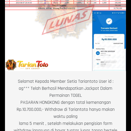
Selamat Kepada Member Setia Tariantoto User id :
ag*** Telah Berhasil Mendapatkan Jackpot Dalam
Permainan TOGEL
PASARAN HONGKONG dengan total kemenangan
Rp.10.700.000,- Withdraw di Tariantoto hanya makan
waktu paling
lama 5 menit , setelah melakukan pengisian form
withdraw langsung di bayar tuntas lunas tanpa bertele