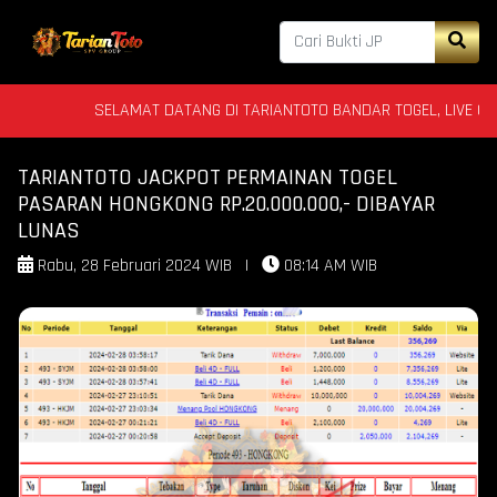
SELAMAT DATANG DI TARIANTOTO BANDAR TOGEL, LIVE CASINO
TARIANTOTO JACKPOT PERMAINAN TOGEL
PASARAN HONGKONG RP.20.000.000,- DIBAYAR
LUNAS
Rabu, 28 Februari 2024 WIB
|
08:14 AM WIB