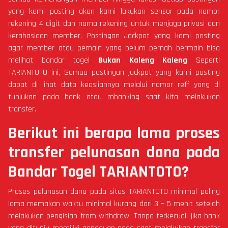
yang kami posting akan kami lakukan sensor pada nomor
rekening 4 digit dan nama rekening untuk menjaga privasi dan
kerahasiaan member. Postingan Jackpot yang kami posting
agar member atau pemain yang belum pernah bermain bisa
melihat bandar togel
Bukan Kaleng Kaleng
Seperti
TARIANTOTO ini, Semua postingan jackpot yang kami posting
dapat di lihat data keasliannya melalui nomor reff yang di
tunjukan pada bank atau mbanking saat kita melakukan
transfer.
Berikut ini berapa lama proses
transfer pelunasan dana pada
Bandar Togel TARIANTOTO?
Proses pelunasan dana pada situs TARIANTOTO minimal paling
lama memakan waktu minimal kurang dari 3 – 5 menit setelah
melakukan pengisian from withdraw, Tanpa terkecuali jika bank