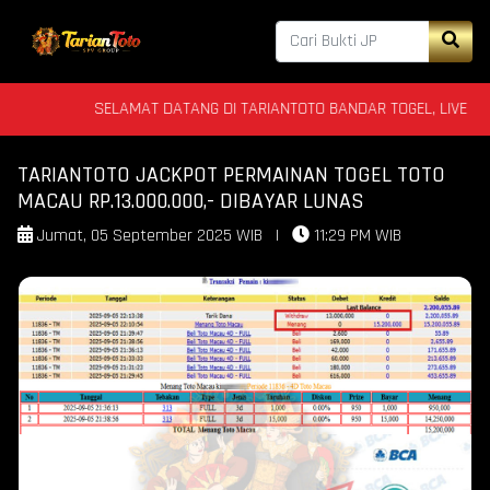
SELAMAT DATANG DI TARIANTOTO BANDAR TOGEL, LIVE CASINO
TARIANTOTO JACKPOT PERMAINAN TOGEL TOTO
MACAU RP.13.000.000,- DIBAYAR LUNAS
Jumat, 05 September 2025 WIB
|
11:29 PM WIB