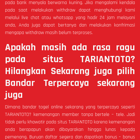
pada bank menyala berwarna kuning. Jika mengalami kendala
pada saat melakukan withdraw dapat menghubungi kami
melalui live chat atau whatsapp yang hadir 24 jam melayani
anda, Anda juga dapat bertanya dan melakukan konfrimasi
mengapa withdraw masih belum terproses.
Apakah masih ada rasa ragu
pada situs TARIANTOTO?
Hilangkan Sekarang juga pilih
Bandar Terpercaya sekarang
juga
Dimana bandar togel online sekarang yang terpercaya seperti
TARIANTOTO? kemenangan member tanpa bertele – tele. Jadi
tidak perlu khawatir pada situs TARIANTOTO karena kemenangan
anda berapapun akan dibayarakan hingga lunas kepada
pemenang. Buruan daftar segera dan dapatkan bonus – bonus