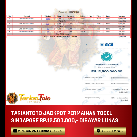
TARIANTOTO JACKPOT PERMAINAN TOGEL
SINGAPORE RP.12.500.000,- DIBAYAR LUNAS
MINGGU, 25 FEBRUARI 2024
03:05 PM WIB