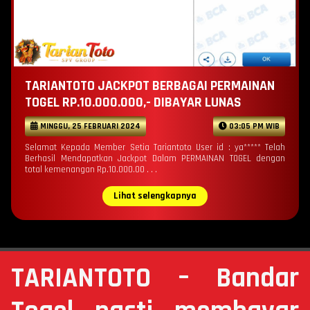
TARIANTOTO JACKPOT BERBAGAI PERMAINAN
TOGEL RP.10.000.000,- DIBAYAR LUNAS
MINGGU, 25 FEBRUARI 2024
03:05 PM WIB
Selamat Kepada Member Setia Tariantoto User id : ya***** Telah
Berhasil Mendapatkan Jackpot Dalam PERMAINAN TOGEL dengan
total kemenangan Rp.10.000.00 . . .
Lihat selengkapnya
TARIANTOTO – Bandar