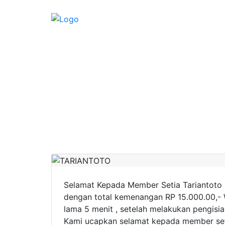
TARIANTOTO JA
RP 15.000.000,-
Rabu, 10 Juni 2026 WIB
|
08:45 AM W
Selamat Kepada Member Setia Tariantoto 
dengan total kemenangan RP 15.000.00,- 
lama 5 menit , setelah melakukan pengisia
Kami ucapkan selamat kepada member set