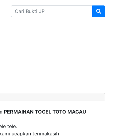
SELAMAT DATANG DI TARIANTOTO BANDAR 
GEL TOTO MACAU
am
PERMAINAN TOGEL TOTO MACAU
le tele.
kami ucapkan terimakasih