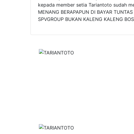
kepada member setia Tariantoto sudah mem
MENANG BERAPAPUN DI BAYAR TUNTAS 
SPVGROUP BUKAN KALENG KALENG BOSK
TARIANTOTO JACKPOT PE
LUNAS
MINGGU, 25 FEBRUARI 2024
Selamat Kepada Member Setia Tariantoto User id