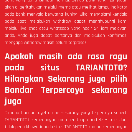
bank yang tunju kembali normal. Setiap bank yang gangguan
akan di beritahukan melalui memo atau melihat lampu indikator
pada bank menyala berwarna kuning. Jika mengalami kendala
pada saat melakukan withdraw dapat menghubungi kami
melalui live chat atau whatsapp yang hadir 24 jam melayani
anda, Anda juga dapat bertanya dan melakukan konfrimasi
mengapa withdraw masih belum terproses.
Apakah masih ada rasa ragu
pada situs TARIANTOTO?
Hilangkan Sekarang juga pilih
Bandar Terpercaya sekarang
juga
Dimana bandar togel online sekarang yang terpercaya seperti
TARIANTOTO? kemenangan member tanpa bertele – tele. Jadi
tidak perlu khawatir pada situs TARIANTOTO karena kemenangan