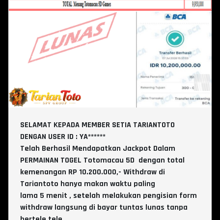
SELAMAT KEPADA MEMBER SETIA TARIANTOTO
DENGAN USER ID : YA******
Telah Berhasil Mendapatkan Jackpot Dalam
PERMAINAN TOGEL Totomacau 5D dengan total
kemenangan RP 10.200.000,- Withdraw di
Tariantoto hanya makan waktu paling
lama 5 menit , setelah melakukan pengisian form
withdraw langsung di bayar tuntas lunas tanpa
bertele tele.