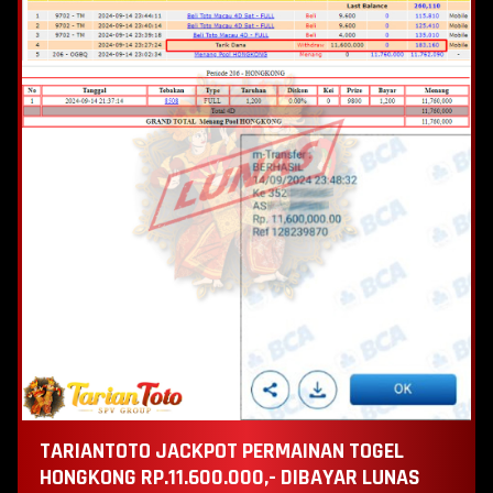
TARIANTOTO JACKPOT PERMAINAN TOGEL
HONGKONG RP.11.600.000,- DIBAYAR LUNAS