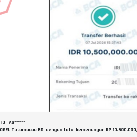
 : AS******
TOGEL Totomacau 5D dengan total kemenangan RP 10.500.000,