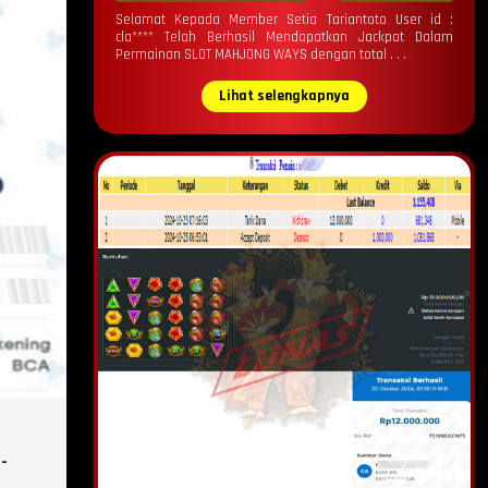
Selamat Kepada Member Setia Tariantoto User id :
cla**** Telah Berhasil Mendapatkan Jackpot Dalam
Permainan SLOT MAHJONG WAYS dengan total . . .
Lihat selengkapnya
-