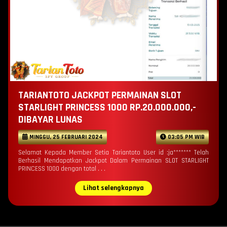
TARIANTOTO JACKPOT PERMAINAN SLOT
STARLIGHT PRINCESS 1000 RP.20.000.000,-
DIBAYAR LUNAS
MINGGU, 25 FEBRUARI 2024
03:05 PM WIB
Selamat Kepada Member Setia Tariantoto User id :ja******* Telah
Berhasil Mendapatkan Jackpot Dalam Permainan SLOT STARLIGHT
PRINCESS 1000 dengan total . . .
Lihat selengkapnya