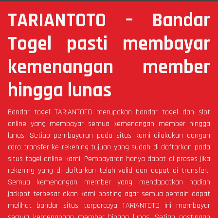
TARIANTOTO – Bandar
Togel pasti membayar
kemenangan member
hingga lunas
Bandar togel TARIANTOTO merupakan bandar togel dan slot
online yang membayar semua kemenangan member hingga
lunas. Setiap pembayaran pada situs kami dilakukan dengan
cara transfer ke rekening tujuan yang sudah di daftarkan pada
situs togel online kami, Pembayaran hanya dapat di proses jika
rekening yang di daftarkan telah valid dan dapat di transfer.
Semua kemenangan member yang mendapatkan hadiah
jackpot terbesar akan kami posting agar semua pemain dapat
melihat bandar situs terpercaya TARIANTOTO ini membayar
semua kemenangan member hingga lunas. Setiap postingan